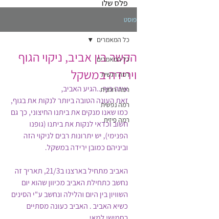
פלס שלו
פוסט
כל המאמרים
הקשר בין אביב, ניקוי הגוף
כל המאמרים
וירידה במשקל
רמה רגשית
איזה כיף...הגיע האביב,
רמה רוחנית
זאת העונה הטובה ביותר לנקות את בגוף, 
רמה נפשית
כמו שאנו מנקים את ביתנו החיצוני, כך גם 
רמה פיזית
חשוב וכדאי לנקות את ביתנו (גופנו 
הפנימי), יש יתרונות רבים לניקוי הזה 
וביניהם כמובן ירידה במשקל.
האביב מתחיל בארצנו ב21/3, תאריך זה 
נחשב כתחילת האביב מכיוון שהוא יום 
השוויון בין היום והלילה ונחשב ע"י הסינים 
כשיא האביב . האביב כעונה מסתיים 
בחמישי למאי.