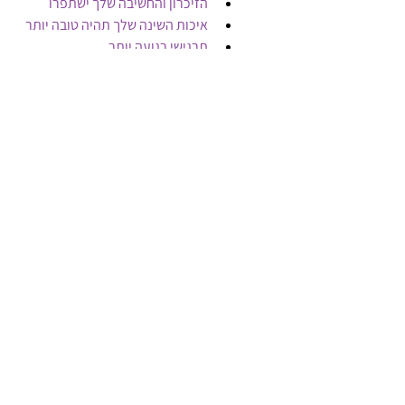
הזיכרון והחשיבה שלך ישתפרו
איכות השינה שלך תהיה טובה יותר
תרגישי רגועה יותר
תחווי שיפור במצבי פטרת ותגובות 
אלרגיות.
תראי שיפור בערכי בדיקות דם 
חוזרות (תפקודי כבד, סוכר, 
כולסטרול, טרי-גליצרידים) ועוד.
והכי חשוב: תרדי במשקל!
אז אם את רוצה לרדת במשקל, ולהרגיש 
קלילה, בריאה ומלאת אנרגיות,
מזמינה אותך להרים טלפון ולברר שניקוי 
אביב מתאים לך.   
התקשרי עכשיו:
מיכל 0547289454
או שלחי מייל ואחזור אלייך : 