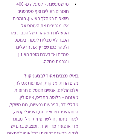
מי שמעשנת -  למעלה מ- 400 
חומרים רעילים ואף מסרטנים 
נשאפים במהלך העישון. חומרים 
אלו מגבירים את העומס על 
הפעילות המטהרת של הכבד. ואז 
הכבד לא מצליח לעמוד בעומס 
ולטהר כמו שצריך את הרעלים 
מהדם ואז בעצם מופר האיזון 
ונגרמת מחלה.
באילו מצבים אסור לבצע ניקוי?
נשים הרות ומניקות, הפרעות אכילה, 
אלכוהוליזם, אנשים הנוטלים תרופות 
מאזנות – בלוטת התריס, אינסולין, 
מדללי דם, הפרעות נפשיות, תת משקל, 
היפו/היפר תירואידיזם, היפוגליקמיה, 
לאחר ניתוח, חולשה פיזית, גיל- מבוגר 
מדי או צעיר מדי ועוד.. ומצבים בהם יש 
לנקוט במשנה זהירות ובכל אופן להתאים 