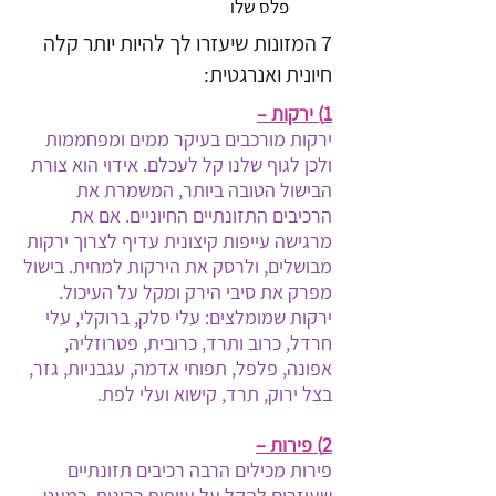
פלס שלו
7 המזונות שיעזרו לך להיות יותר קלה
חיונית ואנרגטית:
1) ירקות –
ירקות מורכבים בעיקר ממים ומפחממות
ולכן לגוף שלנו קל לעכלם. אידוי הוא צורת
הבישול הטובה ביותר, המשמרת את
הרכיבים התזונתיים החיוניים. אם את
מרגישה עייפות קיצונית עדיף לצרוך ירקות
מבושלים, ולרסק את הירקות למחית. בישול
מפרק את סיבי הירק ומקל על העיכול.
ירקות שמומלצים: עלי סלק, ברוקלי, עלי
חרדל, כרוב ותרד, כרובית, פטרוזליה,
אפונה, פלפל, תפוחי אדמה, עגבניות, גזר,
בצל ירוק, תרד, קישוא ועלי לפת.
2) פירות –
פירות מכילים הרבה רכיבים תזונתיים
שעוזרים להקל על עייפות כרונית. כמעט