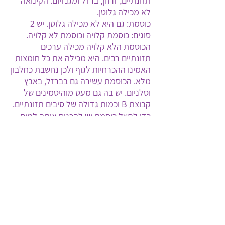
תזונתיים, זרחן, ברזל ומגנזיום. הקינואה
לא מכילה גלוטן.
כוסמת: גם היא לא מכילה גלוטן. יש 2
סוגים: כוסמת קלויה וכוסמת לא קלויה.
הכוסמת הלא קלויה מכילה ערכים
תזונתיים רבים. היא מכילה את כל חומצות
האמינו ההכרחיות לגוף ולכן נחשבת כחלבון
מלא. הכוסמת עשירה גם בברזל, באבץ
וסלניום. יש בה גם מעט מוהיטמינים של
קבוצת
B
וכמות גדולה של סיבים תזונתיים.
כדי לבשל כוסמת יש להכניס אותה למים
רותחים.
6) זרעים ואגוזים –
זרעים ואגוזים מהווים מקור מעולה
לויטמינים מקבוצת B ולויטמין E. יש בהם גם
תכולה גבוהה של מגנזיום, סידן ואשלגן.
מומלצים במיוחד: שמן מזרעי פשתן טריים,
זרעי פשתן וזרעי דלעת טריים, זרעוני
שומשום וגרעיני חמניות. שקדים, אגוזי